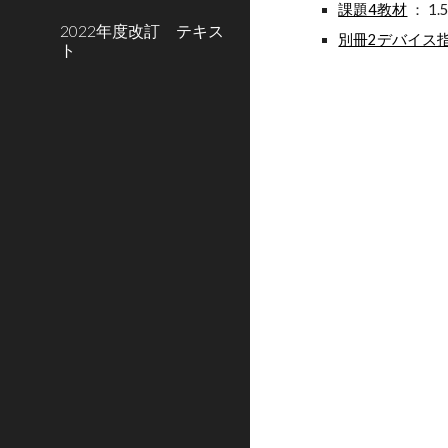
課題4教材
： 1
2022年度改訂 テキス
別冊2デバイス
ト