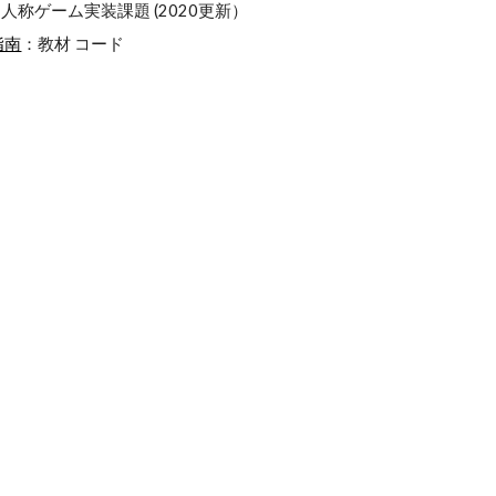
.5人称ゲーム実装課題 (2020更新）
指南
：教材 コード