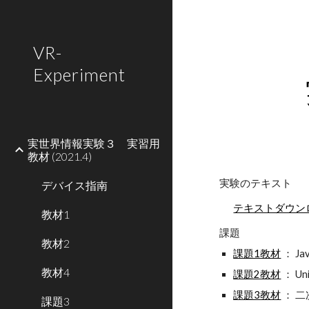
Sk
VR-
Experiment
実世界情報実験３ 実習用
教材 (2021.4)
実験のテキスト
デバイス指南
テキストダウン
教材1
課題
教材2
課題1教材
： J
教材4
課題2教材
： U
課題3教材
： 二
課題3